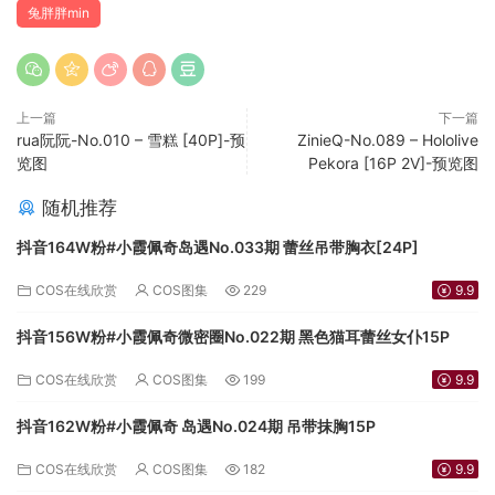
兔胖胖min
上一篇
下一篇
rua阮阮-No.010 – 雪糕 [40P]-预
ZinieQ-No.089 – Hololive
览图
Pekora [16P 2V]-预览图
随机推荐
抖音164W粉#小霞佩奇岛遇No.033期 蕾丝吊带胸衣[24P]
COS在线欣赏
COS图集
229
9.9
抖音156W粉#小霞佩奇微密圈No.022期 黑色猫耳蕾丝女仆15P
COS在线欣赏
COS图集
199
9.9
抖音162W粉#小霞佩奇 岛遇No.024期 吊带抹胸15P
COS在线欣赏
COS图集
182
9.9