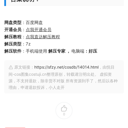
网盘类型
：百度网盘
开通会员
：
点我开通会员
解压教程
：
点我直达解压教程
解压类型
：7z
解压软件
：手机端使用
解压专家 ，
电脑端
：好压
原文链接：
https://sfzy.net/cosdb/14014.html
，由悦目
间-cos图集costuji.cn整理原创，转载请注明出处。 虚拟资
源，不支持退款，除非货不对版 所有资源到手了，然后以各种
理由，申请退款投诉，小人走开
0