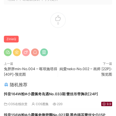
0
ZinieQ
上一篇
下一篇
兔胖胖min-No.004 – 喀琅施塔得
純愛neko-No.002 – 画师 [22P]-
[40P]-预览图
预览图
随机推荐
抖音164W粉#小霞佩奇岛遇No.033期 蕾丝吊带胸衣[24P]
COS在线欣赏
COS图集
220
9.9
抖音156W粉#小霞佩奇微密圈No.022期 黑色猫耳蕾丝女仆15P