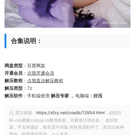
合集说明：
网盘类型
：百度网盘
开通会员
：
点我开通会员
解压教程
：
点我直达解压教程
解压类型
：7z
解压软件
：手机端使用
解压专家 ，
电脑端
：好压
原文链接：
https://sfzy.net/cosdb/13954.html
，由悦目
间-cos图集costuji.cn整理原创，转载请注明出处。 虚拟资
源，不支持退款，除非货不对版 所有资源到手了，然后以各种
理由，申请退款投诉，小人走开