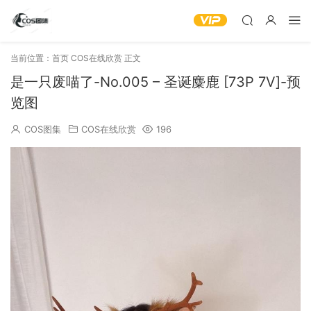
当前位置：
首页
COS在线欣赏
正文
是一只废喵了-No.005 – 圣诞麋鹿 [73P 7V]-预
览图
COS图集
COS在线欣赏
196