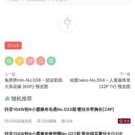
0
ZinieQ
上一篇
下一篇
兔胖胖min-No.008 – 碧蓝航线
純愛neko-No.004 – 人妻最终章
大凤花嫁 [60P]-预览图
[32P 1V]-预览图
随机推荐
抖音164W粉#小霞佩奇岛遇No.033期 蕾丝吊带胸衣[24P]
COS在线欣赏
COS图集
216
9.9
抖音156W粉#小霞佩奇微密圈No.022期 黑色猫耳蕾丝女仆15P