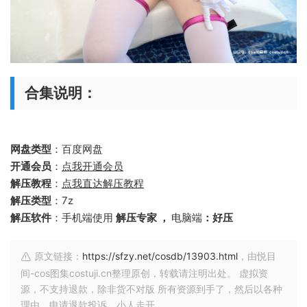
合集说明：
网盘类型
：百度网盘
开通会员
：
点我开通会员
解压教程
：
点我直达解压教程
解压类型
：7z
解压软件
：手机端使用
解压专家 ，
电脑端
：好压
原文链接：
https://sfzy.net/cosdb/13903.html
，由悦目
间-cos图集costuji.cn整理原创，转载请注明出处。 虚拟资
源，不支持退款，除非货不对版 所有资源到手了，然后以各种
理由，申请退款投诉，小人走开