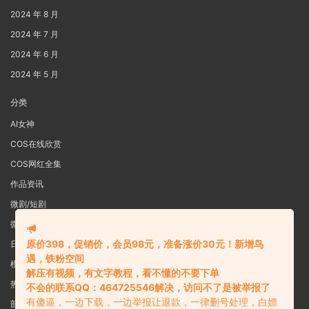
2024 年 8 月
2024 年 7 月
2024 年 6 月
2024 年 5 月
分类
AI女神
COS在线欣赏
COS网红全集
作品资讯
微剧/短剧
微密圈
原价398，促销价，会员98元，准备涨价30元！新增鸟
日系写真
遇，铁粉空间
模特女神
解压有视频，有文字教程，看不懂的不要下单
热舞视频
不会的联系QQ：464725546解决，访问不了是被举报了
有傻逼，一边下载，一边举报让退款，一律删号处理，白嫖
部分预览图