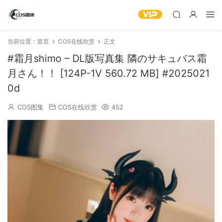
当前位置：
首页
COS在线欣赏
正文
#霜月shimo – DL版写真集 隣のサキュバス霜
月さん！！ [124P-1V 560.72 MB] #2025021
0d
COS图集
COS在线欣赏
452