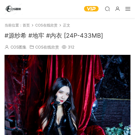
当前位置：
首页
COS在线欣赏
正文
#源纱希 #地牢 #内衣 [24P-433MB]
COS图集
COS在线欣赏
312