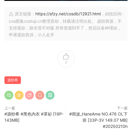
原文链接：
https://sfzy.net/cosdb/12921.html
，由悦目间-
cos图集costuji.cn整理原创，转载请注明出处。 虚拟资源，不
支持退款，除非货不对版 所有资源到手了，然后以各种理由，
申请退款投诉，小人走开
0
源纱希
上一篇
下一篇
#源纱希 #黑色内衣 #罩衫 [19P-
#雨波_HaneAme NO.476 OL下
143MB]
班 [33P-3V 149.07 MB]
#20250210h