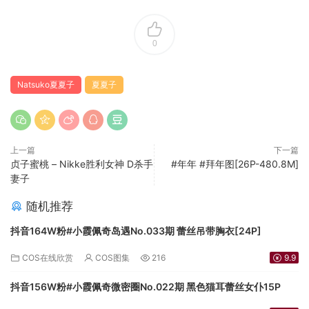
0
Natsuko夏夏子
夏夏子
上一篇
下一篇
贞子蜜桃 – Nikke胜利女神 D杀手
#年年 #拜年图[26P-480.8M]
妻子
随机推荐
抖音164W粉#小霞佩奇岛遇No.033期 蕾丝吊带胸衣[24P]
COS在线欣赏
COS图集
216
9.9
抖音156W粉#小霞佩奇微密圈No.022期 黑色猫耳蕾丝女仆15P