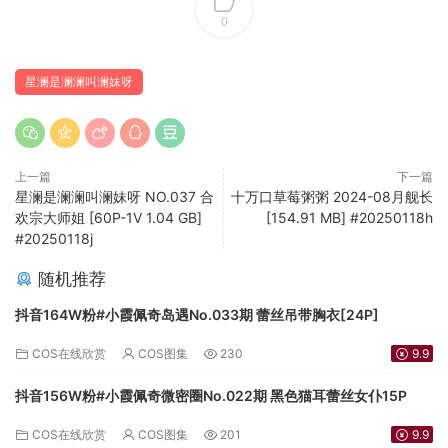
0
星澜是澜澜叫澜妹呀
上一篇
下一篇
星澜是澜澜叫澜妹呀 NO.037 合
十万口草莓粥粥 2024-08月舰长
欢宗大师姐 [60P-1V 1.04 GB]
[154.91 MB] #20250118h
#20250118j
随机推荐
抖音164W粉#小霞佩奇岛遇No.033期 蕾丝吊带胸衣[24P]
COS在线欣赏
COS图集
230
9.9
抖音156W粉#小霞佩奇微密圈No.022期 黑色猫耳蕾丝女仆15P
COS在线欣赏
COS图集
201
9.9