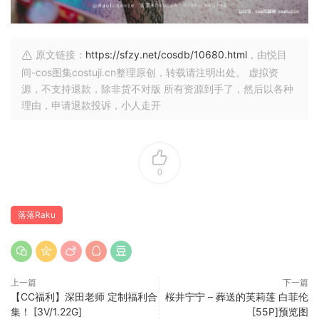
原文链接：
https://sfzy.net/cosdb/10680.html
，由悦目
间-cos图集costuji.cn整理原创，转载请注明出处。 虚拟资
源，不支持退款，除非货不对版 所有资源到手了，然后以各种
理由，申请退款投诉，小人走开
0
落落Raku
上一篇
下一篇
【CC福利】深田老师 定制福利合
桜井宁宁 – 葬送的芙莉莲 白菲伦
集！ [3V/1.22G]
[55P]预览图